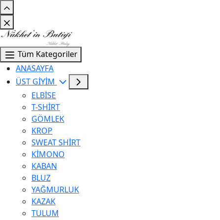
Tüm Kategoriler
ANASAYFA
ÜST GİYİM
ELBİSE
T-SHİRT
GÖMLEK
KROP
SWEAT SHİRT
KİMONO
KABAN
BLUZ
YAĞMURLUK
KAZAK
TULUM