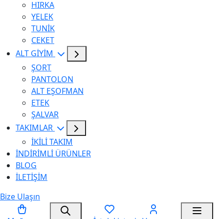
HIRKA
YELEK
TUNİK
CEKET
ALT GİYİM
ŞORT
PANTOLON
ALT EŞOFMAN
ETEK
ŞALVAR
TAKIMLAR
İKİLİ TAKIM
İNDİRİMLİ ÜRÜNLER
BLOG
İLETİŞİM
Bize Ulaşın