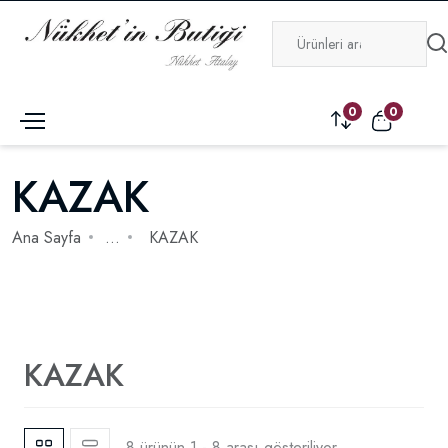
0
0
KAZAK
Ana Sayfa
...
KAZAK
KAZAK
8 ürünün 1 - 8 arası gösteriliyor