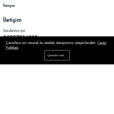
İletişim
İletişim
Sorularınız için
05397214810
Çerezlere izin vererek bu sitedeki deneyiminiz iyileştirilecektir.
Çerez
Politikası
info@nukhetinbutigi.com
Çerezleri kabul et
Ceylan sok.Bahçeşehir 2. Kısım kc e çarşı, Istanbul,
Mağaza
Ara
İstek Listesi
Hesap
Menü
Turkey 34880
© 2026 Her Hakkı saklıdır