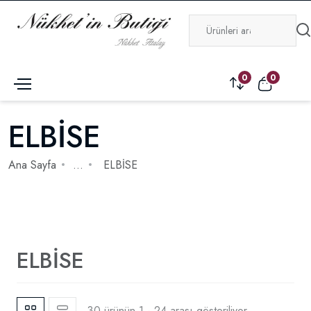
0
0
ELBİSE
Ana Sayfa
...
ELBİSE
ELBİSE
30 ürünün 1 - 24 arası gösteriliyor