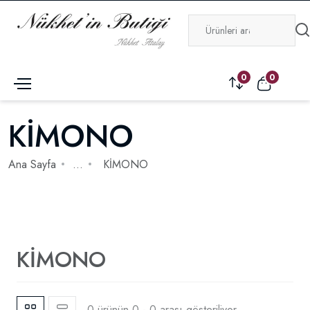
0
0
KİMONO
Ana Sayfa
...
KİMONO
KİMONO
0 ürünün 0 - 0 arası gösteriliyor