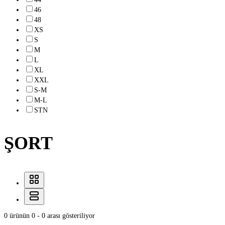
46
48
XS
S
M
L
XL
XXL
S-M
M-L
STN
ŞORT
0 ürünün 0 - 0 arası gösteriliyor