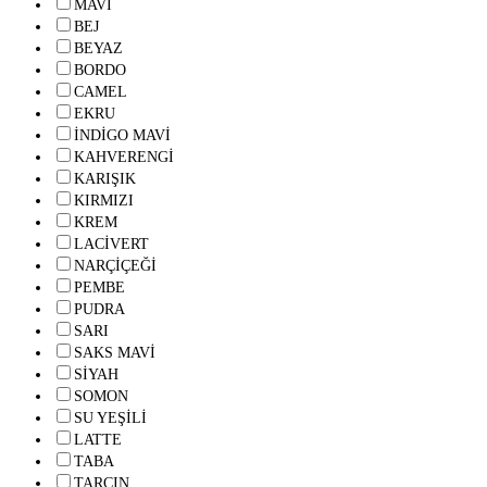
MAVİ
BEJ
BEYAZ
BORDO
CAMEL
EKRU
İNDİGO MAVİ
KAHVERENGİ
KARIŞIK
KIRMIZI
KREM
LACİVERT
NARÇİÇEĞİ
PEMBE
PUDRA
SARI
SAKS MAVİ
SİYAH
SOMON
SU YEŞİLİ
LATTE
TABA
TARÇIN