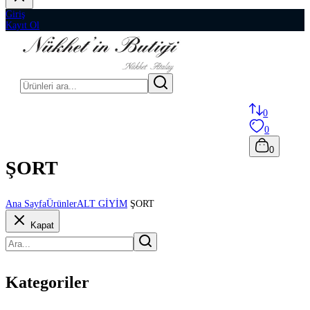
Giriş
Kayıt Ol
0
0
0
ŞORT
Ana Sayfa
Ürünler
ALT GİYİM
ŞORT
Kapat
Kategoriler