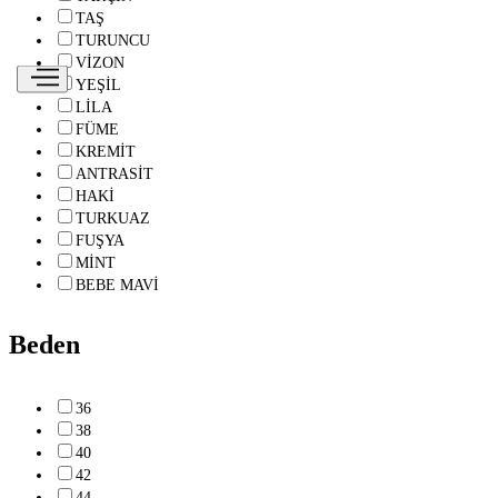
TAŞ
TURUNCU
VİZON
YEŞİL
LİLA
FÜME
KREMİT
ANTRASİT
HAKİ
TURKUAZ
FUŞYA
MİNT
BEBE MAVİ
Beden
36
38
40
42
44