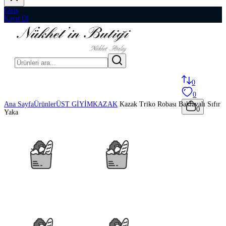
Giriş
Kayıt Ol
0
0
Ana Sayfa
Ürünler
ÜST GİYİM
KAZAK
Kazak Triko Robası Baklavalı Sıfır
0
Yaka