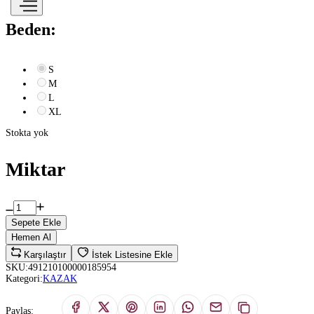
Beden:
S
M
L
XL
Stokta yok
Miktar
Sepete Ekle
Hemen Al
Karşılaştır
İstek Listesine Ekle
SKU:
491210100000185954
Kategori:
KAZAK
Paylaş: