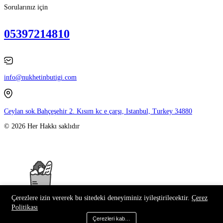
Sorularınız için
05397214810
info@nukhetinbutigi.com
Ceylan sok.Bahçeşehir 2. Kısım kc e çarşı, Istanbul, Turkey 34880
© 2026 Her Hakkı saklıdır
Çerezlere izin vererek bu sitedeki deneyiminiz iyileştirilecektir.
Çerez
Politikası
Çerezleri kabul et