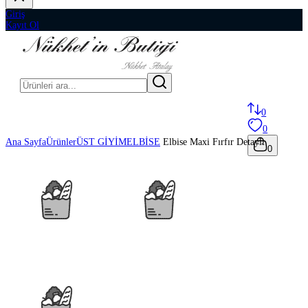
Giriş
Kayıt Ol
0
0
Ana Sayfa
Ürünler
ÜST GİYİM
ELBİSE
Elbise Maxi Fırfır Detaylı
0