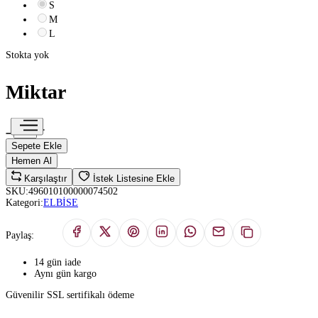
S
M
L
Stokta yok
Miktar
Sepete Ekle
Hemen Al
Karşılaştır
İstek Listesine Ekle
SKU:
496010100000074502
Kategori:
ELBİSE
Paylaş:
14 gün iade
Aynı gün kargo
Güvenilir SSL sertifikalı ödeme