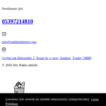
Sorularınız için
05397214810
info@nukhetinbutigi.com
Ceylan sok.Bahçeşehir 2. Kısım kc e çarşı, Istanbul, Turkey 34880
© 2026 Her Hakkı saklıdır
Çerezlere izin vererek bu sitedeki deneyiminiz iyileştirilecektir.
Çerez
Politikası