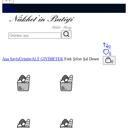
Giriş
Kayıt Ol
0
0
Ana Sayfa
Ürünler
ALT GİYİM
ETEK
Etek Şifon Şal Desen
0