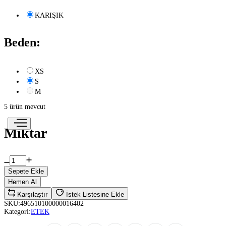
KARIŞIK
Beden:
XS
S
M
5 ürün mevcut
Miktar
Sepete Ekle
Hemen Al
Karşılaştır
İstek Listesine Ekle
SKU:
496510100000016402
Kategori:
ETEK