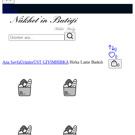
Giriş
Kayıt Ol
0
0
Ana Sayfa
Ürünler
ÜST GİYİM
HIRKA
Hırka Lame Baskılı
0