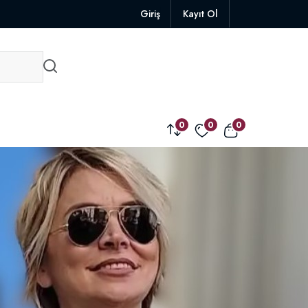
Giriş
Kayıt Ol
0
0
0