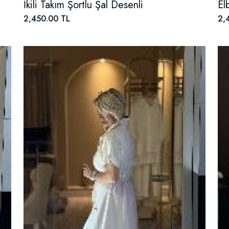
İkili Takım Şortlu Şal Desenli
El
2,450.00 TL
2,