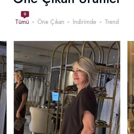
0
Tümü
Öne Çıkan
İndirimde
Trend