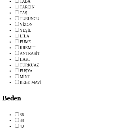
TABA
TARÇIN
TAŞ
TURUNCU
VİZON
YEŞİL
LİLA
FÜME
KREMİT
ANTRASİT
HAKİ
TURKUAZ
FUŞYA
MİNT
BEBE MAVİ
Beden
36
38
40