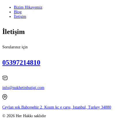
Bizim Hikayemiz
Blog
İletişim
İletişim
Sorularınız için
05397214810
info@nukhetinbutigi.com
Ceylan sok.Bahçeşehir 2. Kısım kc e çarşı, Istanbul, Turkey 34880
© 2026 Her Hakkı saklıdır