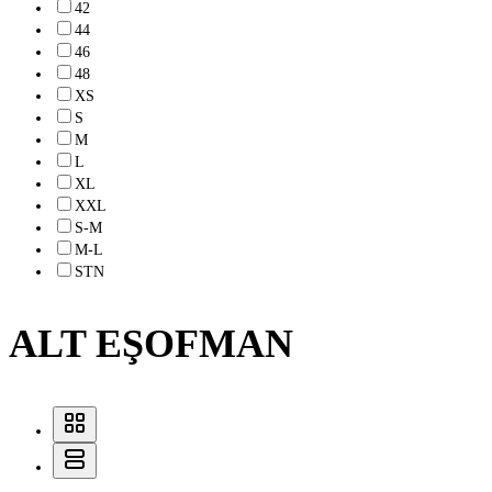
42
44
46
48
XS
S
M
L
XL
XXL
S-M
M-L
STN
ALT EŞOFMAN