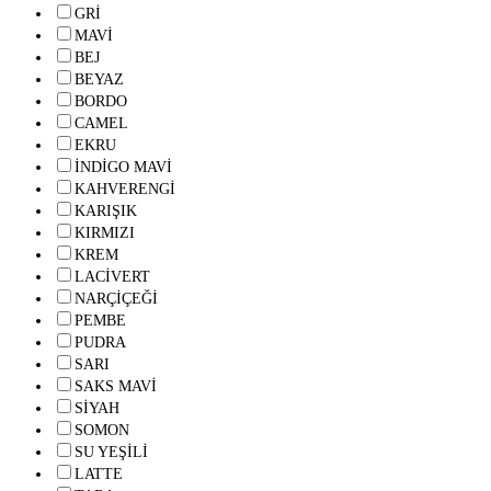
GRİ
MAVİ
BEJ
BEYAZ
BORDO
CAMEL
EKRU
İNDİGO MAVİ
KAHVERENGİ
KARIŞIK
KIRMIZI
KREM
LACİVERT
NARÇİÇEĞİ
PEMBE
PUDRA
SARI
SAKS MAVİ
SİYAH
SOMON
SU YEŞİLİ
LATTE