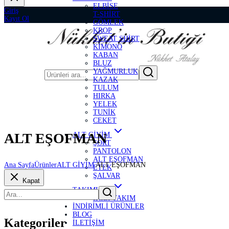
ELBİSE
Giriş
T-SHİRT
Kayıt Ol
GÖMLEK
KROP
SWEAT SHİRT
KİMONO
KABAN
BLUZ
YAĞMURLUK
KAZAK
TULUM
HIRKA
YELEK
TUNİK
CEKET
ALT EŞOFMAN
ALT GİYİM
ŞORT
PANTOLON
ALT EŞOFMAN
Ana Sayfa
Ürünler
ALT GİYİM
ALT EŞOFMAN
ETEK
ŞALVAR
Kapat
TAKIMLAR
İKİLİ TAKIM
İNDİRİMLİ ÜRÜNLER
BLOG
Kategoriler
İLETİŞİM