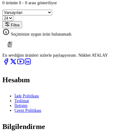
0 ürünün 0 - 0 arası gösteriliyor
Filtre
Seçiminize uygun ürün bulunamadı.
En sevdiğim ürünleri sizlerle paylaşıyorum. Nükhet ATALAY
Hesabım
İade Politikası
Teslimat
İletişim
Çerez Politikası
Bilgilendirme