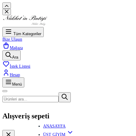
Tüm Kategoriler
Bize Ulaşın
Mağaza
Ara
İstek Listesi
Hesap
Menü
Alışveriş sepeti
ANASAYFA
ÜST GİYİM