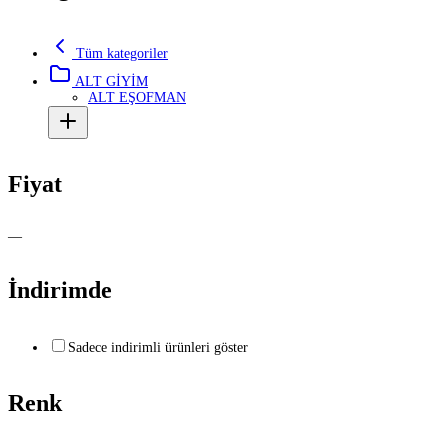
Tüm kategoriler
ALT GİYİM
ALT EŞOFMAN
Fiyat
—
İndirimde
Sadece indirimli ürünleri göster
Renk