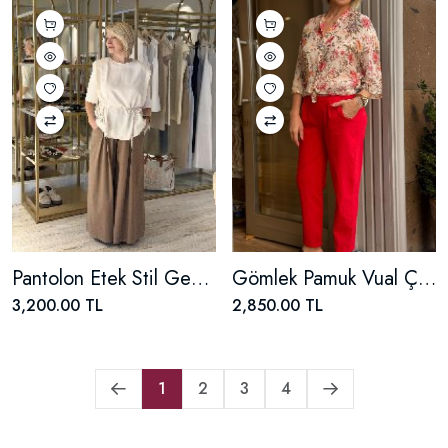
Pantolon Etek Stil Geniş Paça
Gömlek Pamuk Vual Çiçekli
3,200.00 TL
2,850.00 TL
1
2
3
4