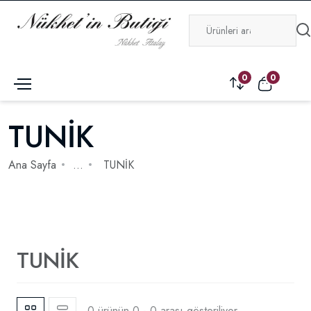
0
0
TUNİK
Ana Sayfa
...
TUNİK
TUNİK
0 ürünün 0 - 0 arası gösteriliyor