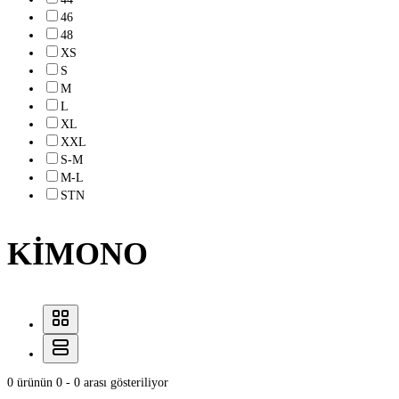
46
48
XS
S
M
L
XL
XXL
S-M
M-L
STN
KİMONO
0 ürünün 0 - 0 arası gösteriliyor