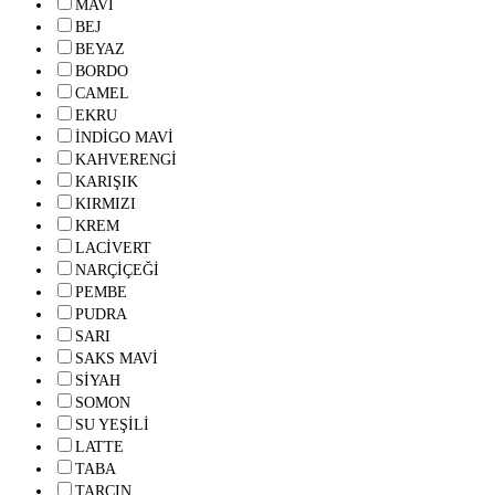
MAVİ
BEJ
BEYAZ
BORDO
CAMEL
EKRU
İNDİGO MAVİ
KAHVERENGİ
KARIŞIK
KIRMIZI
KREM
LACİVERT
NARÇİÇEĞİ
PEMBE
PUDRA
SARI
SAKS MAVİ
SİYAH
SOMON
SU YEŞİLİ
LATTE
TABA
TARÇIN