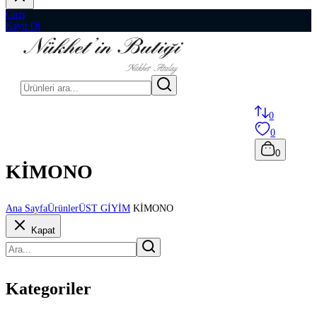
Giriş
Kayıt Ol
0
0
0
KİMONO
Ana Sayfa
Ürünler
ÜST GİYİM
KİMONO
Kapat
Kategoriler