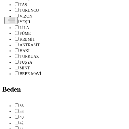
TAŞ
TURUNCU
VİZON
YEŞİL
LİLA
FÜME
KREMİT
ANTRASİT
HAKİ
TURKUAZ
FUŞYA
MİNT
BEBE MAVİ
Beden
36
38
40
42
44