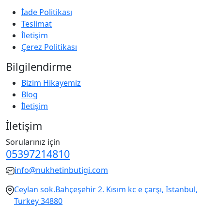
İade Politikası
Teslimat
İletişim
Çerez Politikası
Bilgilendirme
Bizim Hikayemiz
Blog
İletişim
İletişim
Sorularınız için
05397214810
info@nukhetinbutigi.com
Ceylan sok.Bahçeşehir 2. Kısım kc e çarşı, Istanbul,
Turkey 34880