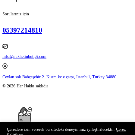
Sorularınız için
05397214810
info@nukhetinbutigi.com
Ceylan sok.Bahçeşehir 2. Kısım kc e çarşı, Istanbul, Turkey 34880
© 2026 Her Hakkı saklıdır
Çerezlere izin vererek bu sitedeki deneyiminiz iyileştirilecektir.
Çerez