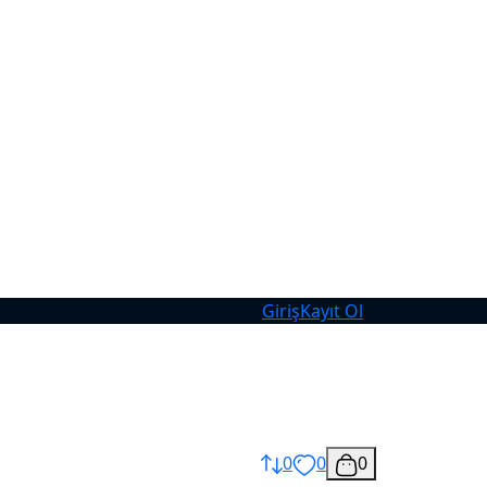
Giriş
Kayıt Ol
0
0
0