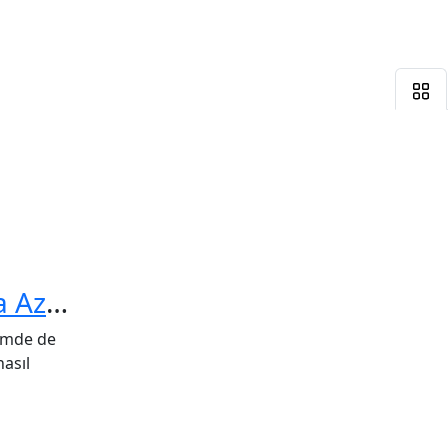
Minimalist Gardırop: Daha Az Parça ile Daha Fazla Kombin
imde de
nasıl