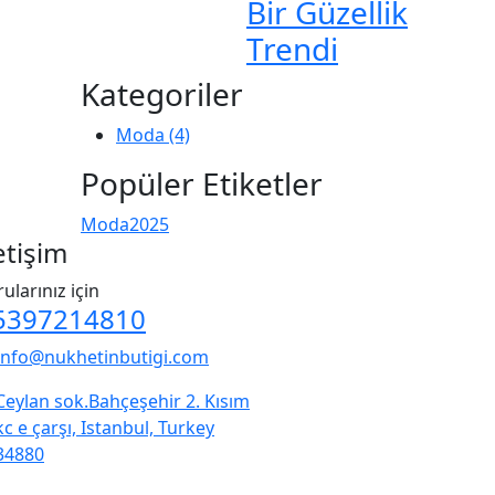
Bir Güzellik
Trendi
Kategoriler
Moda
(4)
Popüler Etiketler
Moda
2025
etişim
ularınız için
5397214810
info@nukhetinbutigi.com
Ceylan sok.Bahçeşehir 2. Kısım
kc e çarşı, Istanbul, Turkey
34880