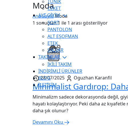
TUNİK
Moda
CEKET
ALT GİYİM
Ana Sayfa
Moda
ŞORT
1 sonuçtan 1 ile 1 arası gösteriliyor
PANTOLON
ALT EŞOFMAN
ETEK
ŞALVAR
TAKIMLAR
İKİLİ TAKIM
İNDİRİMLİ ÜRÜNLER
28/07/2025
Oguzhan Karanfil
BLOG
İLETİŞİM
Minimalizm sadece dekorasyonda değil, giy
hayatı kolaylaştırıyor. Peki daha az kıyafetle 
daha şık olunur?
Devamını Oku