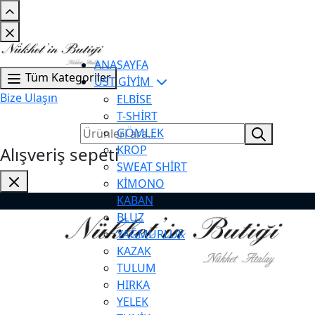
ANASAYFA
Tüm Kategoriler
ÜST GİYİM
Bize Ulaşın
ELBİSE
T-SHİRT
GÖMLEK
KROP
Alışveriş sepeti
SWEAT SHİRT
KİMONO
KABAN
BLUZ
YAĞMURLUK
KAZAK
TULUM
HIRKA
YELEK