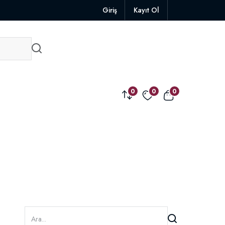
Giriş
Kayıt Ol
0
0
0