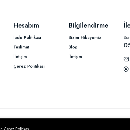
Hesabım
Bilgilendirme
İl
İade Politikası
Bizim Hikayemiz
Soru
0
Teslimat
Blog
İletişim
İletişim
Çerez Politikası
ir.
Çerez Politikası