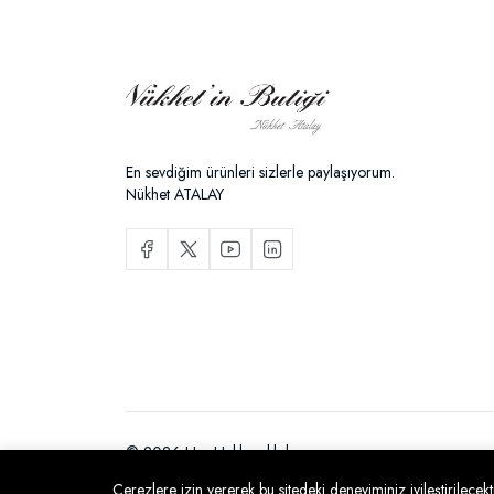
En sevdiğim ürünleri sizlerle paylaşıyorum.
Nükhet ATALAY
© 2026 Her Hakkı saklıdır
Çerezlere izin vererek bu sitedeki deneyiminiz iyileştirilecekt