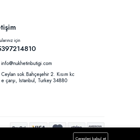
etişim
larınız için
5397214810
info@nukhetinbutigi.com
Ceylan sok.Bahçeşehir 2. Kısım kc
e çarşı, Istanbul, Turkey 34880
Çerezleri kabul et