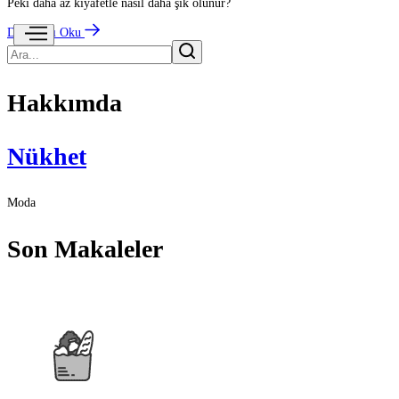
Peki daha az kıyafetle nasıl daha şık olunur?
Devamını Oku
Hakkımda
Nükhet
Moda
Son Makaleler