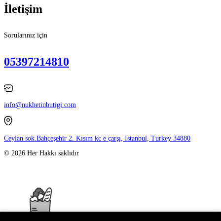
İletişim
Sorularınız için
05397214810
info@nukhetinbutigi.com
Ceylan sok.Bahçeşehir 2. Kısım kc e çarşı, Istanbul, Turkey 34880
© 2026 Her Hakkı saklıdır